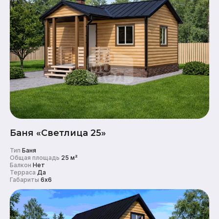
Наши работы
Бани
О компании
Контакты
КОНТАКТЫ
+7 931 001 66 10
Баня «Светлица 25»
+7 921 900 31 35
Тип
Баня
Ленинградская область, г.
Общая площадь
25 м²
Тосно, ш. Барыбина, 60Б, стр. 1
Балкон
Нет
Терраса
Да
Габариты
6x6
© ООО «Домодел» 2025